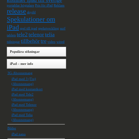
kommer ipad till sverige
portablar högtalare
Pris för iPad
Reklam
release
skydd
Spekulationer om
iPad
spel till ipad
spelutveckling
surf
tele2
telenor
telia
tablets
tillbehör
tre
tidningar
video
wired
Populära sökningar
iPad – mer info
3G-Abonnemang
iPad med 3 (Tre)
(Abonnemang)
iPad med kontantkort
iPad med Tele2
(Abonnemang)
iPad med Telenor
(Abonnemang)
iPad med Telia
(Abonnemang)
Bilder
iPad nano