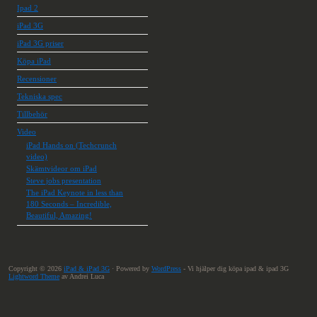
Ipad 2
iPad 3G
iPad 3G priser
Köpa iPad
Recensioner
Tekniska spec
Tillbehör
Video
iPad Hands on (Techcrunch
video)
Skämtvideor om iPad
Steve jobs presentation
The iPad Keynote in less than
180 Seconds – Incredible,
Beautiful, Amazing!
Copyright © 2026
iPad & iPad 3G
· Powered by
WordPress
- Vi hjälper dig köpa ipad & ipad 3G
Lightword Theme
av Andrei Luca