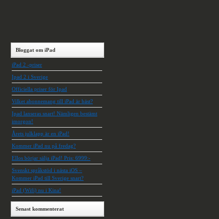
Bloggat om iPad
iPad 2 -priser
Ipad 2 i Sverige
Officiella priser för Ipad
Vilket abonnemang till iPad är bäst?
Ipad lanseras snart! Nämligen bestämt
imorgon!
Årets julklapp är en iPad!
Kommer iPad nu på fredag?
Ellos börjar sälja iPad! Pris: 6999:-
Svenskt språkstöd i nästa iOS –
Kommer iPad till Sverige snart?
iPad (Wifi) nu i Kina!
Senast kommenterat