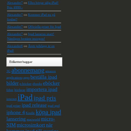
Alexander7
on
Ellos börjar sälja iPad!
Pris: 6999:-
Alexander7
on
Kommer iPad nu på
fredag?
Alexander7
on
Officiella priser för Ipad
Alexander7
on
Ipad lanseras snart!
Nämligen bestämt imorgon!
Alexander6
on
Årets julklapp är en
iPad!
Etiketter/taggar
abonnemang
3G
amazon
beställa ipad
applications
apps
bilder
eböcker
e-böcker
ebooks
importera ipad
feber
hörlurar
iPad
ipad pris
internet
ipad release
ipad priser
ipad spel
köpa ipad
iphone 4
Kindle
lansering
micro-
macworld
SIM
microsimkort
när