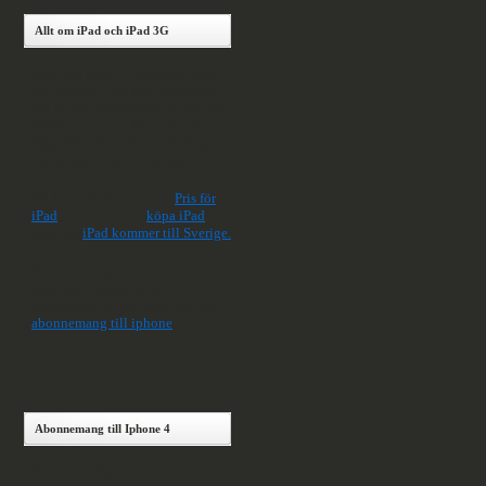
Allt om iPad och iPad 3G
Ipad och iPad 3G kommer snart
till Sverige - och hos iPad3g.se
ger vi dig information om allt du
behöver veta om iPad. Ska du
köpa iPad eller iPad 3G? Vi ger
dig all information du behöver.
Du kan t ex läsa mer om
Pris för
iPad
, vart man kan
köpa iPad
eller när
iPad kommer till Sverige.
Vi driver även
iphoneabonnemang.se -
söktjänsten för dig som ska välja
abonnemang till iphone
Abonnemang till Iphone 4
Här är samtliga svenska