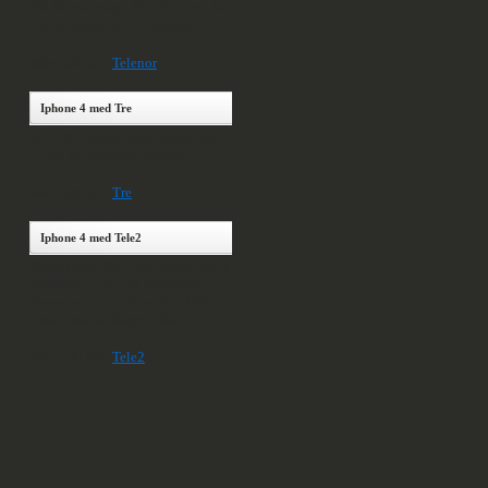
Då får man ringa för 299:- och har
bindningstid på 24 månader.
Mer info här:
Telenor
Iphone 4 med Tre
För 299:- ingår både telefon och
10 gb fri surf varje månad.
Mer info här:
Tre
Iphone 4 med Tele2
Kostar från 289:- per månad, dock
meddelar Tele2 att telefonen
levereras om c a 4 veckor. Vill
man vänta så länge? Hmm...
Mer info här:
Tele2