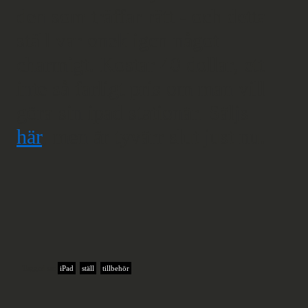
den som träffar rätt - och detta
ställ var onekligen något
charmigt. Kostar 40 dollar, ett
inte så farligt pris om man vill
göra sin ipad stationär. Säljs
här
, men är tyvärr slut just nu.
Tagged as:
iPad
,
ställ
,
tillbehör