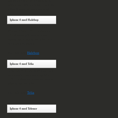
operatörer som säljer iphone (ej i
någon specifik ordning.) och lite
olika förslag på abonnemang:
Iphone 4 med Halebop
Operatören Halebop erbjuder
iPhone 4 från 259:- i månaden i
24 månader (då betalar man
ingenting kontant vid köp.) 2-4
veckors leveranstid.
Mer info här:
Halebop
Iphone 4 med Telia
Telia har vi redan skrivit om och
de erbjuder abonnemang från
229:- i månaden (utan att betala
någonting vid köp.)
Mer info här:
Telia
Iphone 4 med Telenor
Kostar från 499:- verkar det som.