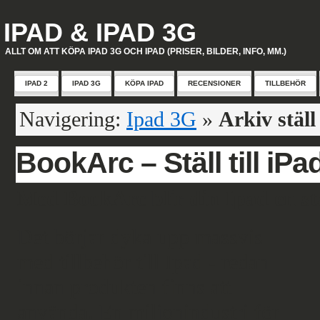
IPAD & IPAD 3G
ALLT OM ATT KÖPA IPAD 3G OCH IPAD (PRISER, BILDER, INFO, MM.)
IPAD 2
IPAD 3G
KÖPA IPAD
RECENSIONER
TILLBEHÖR
Navigering:
Ipad 3G
»
Arkiv ställ
BookArc – Ställ till iPa
Med BookArc blir din Ipad en sta
Det börjar dyka upp massvis
med tillbehör till Ipad - redan
innan produkten finns att
använda. En miljonindustri för