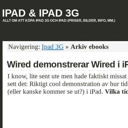
IPAD & IPAD 3G
ALLT OM ATT KÖPA IPAD 3G OCH IPAD (PRISER, BILDER, INFO, MM.)
IPAD 2
IPAD 3G
KÖPA IPAD
RECENSIONER
TILLBEHÖR
Navigering:
Ipad 3G
»
Arkiv ebooks
Wired demonstrerar Wired i i
I know, lite sent ute men hade faktiskt missat
sett det: Riktigt cool demonstration av hur t
(eller kanske kommer se ut?) i iPad.
Vilka ti