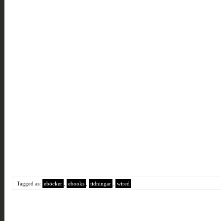
Tagged as:
eböcker
,
ebooks
,
tidningar
,
wired