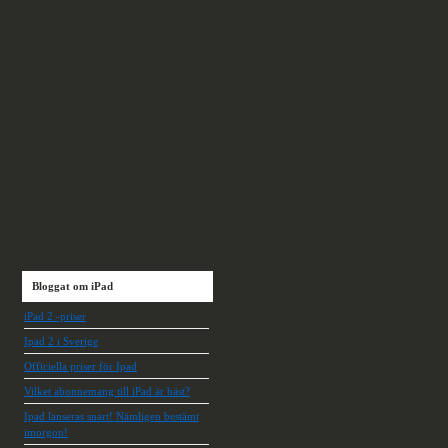
Bloggat om iPad
iPad 2 -priser
Ipad 2 i Sverige
Officiella priser för Ipad
Vilket abonnemang till iPad är bäst?
Ipad lanseras snart! Nämligen bestämt
imorgon!