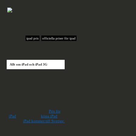
Hur som helst är det fortfarande bil
Så passa på och om dollarkursen h
Tagged as:
ipad pris
,
officiella priser för ipad
Allt om iPad och iPad 3G
Ipad och iPad 3G kommer snart
till Sverige - och hos iPad3g.se
ger vi dig information om allt du
behöver veta om iPad. Ska du
köpa iPad eller iPad 3G? Vi ger
dig all information du behöver.
Du kan t ex läsa mer om
Pris för
iPad
, vart man kan
köpa iPad
eller när
iPad kommer till Sverige.
Vi driver även