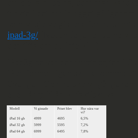
officiella priserna, som man kanske
tänkte i det här inlägget gå igeno
som vi själva gissade för nu snart e
ipad-3g/
(Nedan följer priserna vi s
och titta om du inte vill.).
iPad3g.se var den första sajten i S
iPad förmodligen skulle komma att 
Sverige - Och nu ska vi gå igenom o
eller långt ifrån vi faktiskt var:
Modell
Vi gissade
Priset blev
Hur nära var
vi?
iPad 16 gb
4999
4695
6,5%
iPad 32 gb
5999
5595
7,2%
iPad 64 gb
6999
6495
7,8%