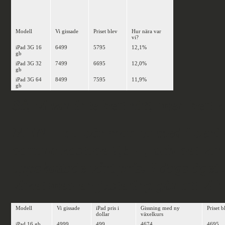
Modell
Vi gissade
Priset blev
Hur nära var
vi?
iPad 3G 16
6499
5795
12,1%
gb
iPad 3G 32
7499
6695
12,0%
gb
iPad 3G 64
8499
7595
11,9%
gb
Så, vi var inte helt rätt, men helt 
MEN... nu bör man ta med i beräkn
dollarn kostade 7,5:- , och det va
uppskattade vårt pris. I dagsläget h
vilket med en justering gör att vi
Modell
Vi gissade
iPad pris i
Gissning med ny
Priset b
dollar
växelkurs
iPad 16 gb
4999
499
4674
4695