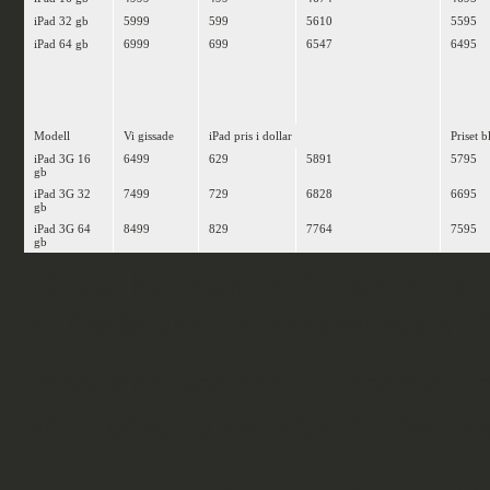
iPad 32 gb
5999
599
5610
5595
iPad 64 gb
6999
699
6547
6495
Modell
Vi gissade
iPad pris i dollar
Priset b
iPad 3G 16
6499
629
5891
5795
gb
iPad 3G 32
7499
729
6828
6695
gb
iPad 3G 64
8499
829
7764
7595
gb
Så, vad kan man dra för lärdom av d
en Apple-produkt kommer kosta i Sv
Produktens kostnad i dollar * doll
nästa gång du ska köpa Apples pr