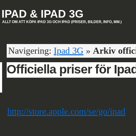
IPAD & IPAD 3G
ALLT OM ATT KÖPA IPAD 3G OCH IPAD (PRISER, BILDER, INFO, MM.)
IPAD 2
IPAD 3G
KÖPA IPAD
RECENSIONER
TILLBEHÖR
Navigering:
Ipad 3G
»
Arkiv offic
Officiella priser för Ipa
Först och främst, vill du skippa lä
priserna från Apple kan du göra det
http://store.apple.com/se/go/ipad
Ja, då var det äntligen dags. För n