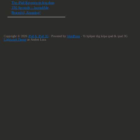
The iPad Keynote in less than
180 Seconds – Incredible,
Beautiful, Amazing!
Copyright © 2026
iPad & iPad 3G
· Powered by
WordPress
- Vi hjälper dig köpa ipad & ipad 3G
Lightword Theme
av Andrei Luca