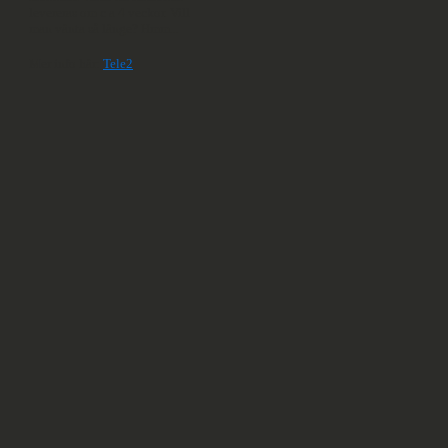
levereras om c a 4 veckor. Vill
man vänta så länge? Hmm...
Mer info här:
Tele2