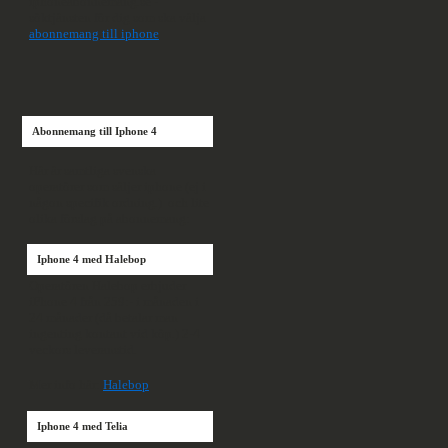
iphoneabonnemang.se -
söktjänsten för dig som ska välja
abonnemang till iphone
Abonnemang till Iphone 4
Här är samtliga svenska
operatörer som säljer iphone (ej i
någon specifik ordning.) och lite
olika förslag på abonnemang:
Iphone 4 med Halebop
Operatören Halebop erbjuder
iPhone 4 från 259:- i månaden i
24 månader (då betalar man
ingenting kontant vid köp.) 2-4
veckors leveranstid.
Mer info här:
Halebop
Iphone 4 med Telia