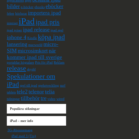
applications
apps
bilder
eböcker
e-böcker
ebooks
importera ipad
feber
hörlurar
iPad
ipad pris
internet
ipad release
ipad priser
ipad spel
köpa ipad
iphone 4
Kindle
lansering
micro-
macworld
SIM
microsimkort
när
kommer ipad till sverige
portablar högtalare
Pris för iPad
Reklam
release
skydd
Spekulationer om
iPad
spel till ipad
spelutveckling
surf
tele2
telenor
telia
tablets
tillbehör
tre
tidningar
video
wired
Populära sökningar
iPad – mer info
3G-Abonnemang
iPad med 3 (Tre)