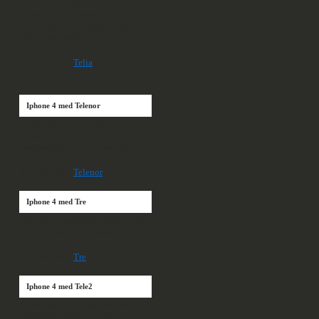
Telia har vi redan skrivit om och
de erbjuder abonnemang från
229:- i månaden (utan att betala
någonting vid köp.)
Mer info här:
Telia
Iphone 4 med Telenor
Kostar från 499:- verkar det som.
Då får man ringa för 299:- och har
bindningstid på 24 månader.
Mer info här:
Telenor
Iphone 4 med Tre
För 299:- ingår både telefon och
10 gb fri surf varje månad.
Mer info här:
Tre
Iphone 4 med Tele2
Kostar från 289:- per månad, dock
meddelar Tele2 att telefonen