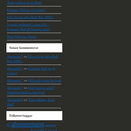
Årets julklapp är en iPad!
Kommer iPad nu på fredag?
Ellos börjar sälja iPad! Pris: 6999:-
Svenskt språkstöd i nästa iOS –
Kommer iPad till Sverige snart?
iPad (Wifi) nu i Kina!
Senast kommenterat
Alexander7
on
Ellos börjar sälja iPad!
Pris: 6999:-
Alexander7
on
Kommer iPad nu på
fredag?
Alexander7
on
Officiella priser för Ipad
Alexander7
on
Ipad lanseras snart!
Nämligen bestämt imorgon!
Alexander6
on
Årets julklapp är en
iPad!
Etiketter/taggar
abonnemang
3G
amazon
beställa ipad