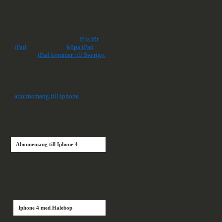
behöver veta om iPad. Ska du
köpa iPad eller iPad 3G? Vi ger
dig all information du behöver.
Du kan t ex läsa mer om
Pris för
iPad
, vart man kan
köpa iPad
eller när
iPad kommer till Sverige.
Vi driver även
iphoneabonnemang.se -
söktjänsten för dig som ska välja
abonnemang till iphone
Abonnemang till Iphone 4
Här är samtliga svenska
operatörer som säljer iphone (ej i
någon specifik ordning.) och lite
olika förslag på abonnemang:
Iphone 4 med Halebop
Operatören Halebop erbjuder