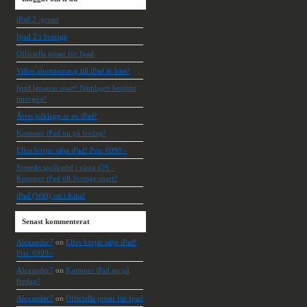
iPad 2 -priser
Ipad 2 i Sverige
Officiella priser för Ipad
Vilket abonnemang till iPad är bäst?
Ipad lanseras snart! Nämligen bestämt
imorgon!
Årets julklapp är en iPad!
Kommer iPad nu på fredag?
Ellos börjar sälja iPad! Pris: 6999:-
Svenskt språkstöd i nästa iOS –
Kommer iPad till Sverige snart?
iPad (Wifi) nu i Kina!
Senast kommenterat
Alexander7
on
Ellos börjar sälja iPad!
Pris: 6999:-
Alexander7
on
Kommer iPad nu på
fredag?
Alexander7
on
Officiella priser för Ipad