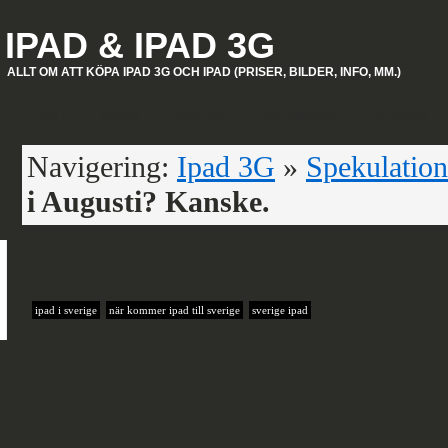
IPAD & IPAD 3G
ALLT OM ATT KÖPA IPAD 3G OCH IPAD (PRISER, BILDER, INFO, MM.)
IPAD 2
IPAD 3G
KÖPA IPAD
RECENSIONER
TILLBEHÖR
Navigering:
Ipad 3G
»
Spekulatio
i Augusti? Kanske.
Kommer iPad till Sverige
ipad i sverige
,
när kommer ipad till sverige
,
sverige ipad