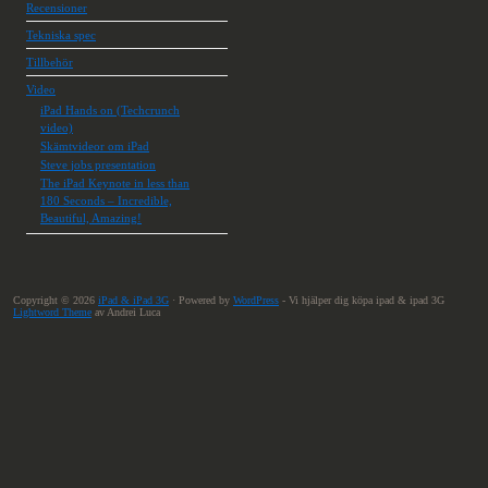
Recensioner
Tekniska spec
Tillbehör
Video
iPad Hands on (Techcrunch
video)
Skämtvideor om iPad
Steve jobs presentation
The iPad Keynote in less than
180 Seconds – Incredible,
Beautiful, Amazing!
Copyright © 2026
iPad & iPad 3G
· Powered by
WordPress
- Vi hjälper dig köpa ipad & ipad 3G
Lightword Theme
av Andrei Luca