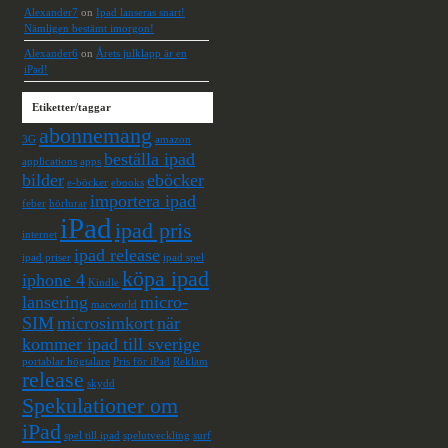
Alexander7
on
Ipad lanseras snart!
Nämligen bestämt imorgon!
Alexander6
on
Årets julklapp är en
iPad!
Etiketter/taggar
abonnemang
3G
amazon
beställa ipad
applications
apps
bilder
eböcker
e-böcker
ebooks
importera ipad
feber
hörlurar
iPad
ipad pris
internet
ipad release
ipad priser
ipad spel
köpa ipad
iphone 4
Kindle
lansering
micro-
macworld
SIM
microsimkort
när
kommer ipad till sverige
portablar högtalare
Pris för iPad
Reklam
release
skydd
Spekulationer om
iPad
spel till ipad
spelutveckling
surf