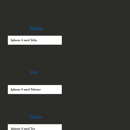
iPhone 4 från 259:- i månaden i
24 månader (då betalar man
ingenting kontant vid köp.) 2-4
veckors leveranstid.
Mer info här:
Halebop
Iphone 4 med Telia
Telia har vi redan skrivit om och
de erbjuder abonnemang från
229:- i månaden (utan att betala
någonting vid köp.)
Mer info här:
Telia
Iphone 4 med Telenor
Kostar från 499:- verkar det som.
Då får man ringa för 299:- och har
bindningstid på 24 månader.
Mer info här:
Telenor
Iphone 4 med Tre