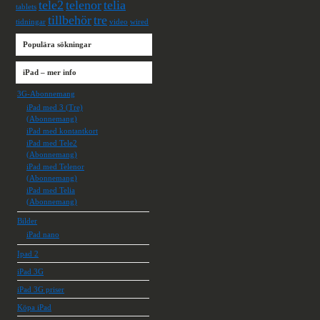
tele2
telenor
telia
tablets
tillbehör
tre
tidningar
video
wired
Populära sökningar
iPad – mer info
3G-Abonnemang
iPad med 3 (Tre)
(Abonnemang)
iPad med kontantkort
iPad med Tele2
(Abonnemang)
iPad med Telenor
(Abonnemang)
iPad med Telia
(Abonnemang)
Bilder
iPad nano
Ipad 2
iPad 3G
iPad 3G priser
Köpa iPad