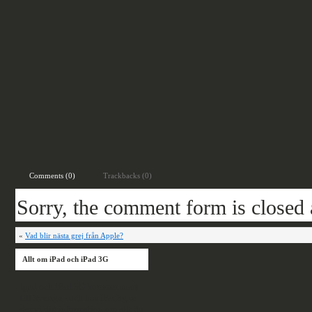
Comments (0)
Trackbacks (0)
Sorry, the comment form is closed a
«
Vad blir nästa grej från Apple?
Allt om iPad och iPad 3G
Ipad och iPad 3G kommer snart
till Sverige - och hos iPad3g.se
ger vi dig information om allt du