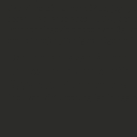
Ska vi tro på det här då? Ja, jag ty
sedan iPad lanserades i USA, och de
Förhoppningsvis släpps även 3g-ver
om det dröjer ytterligare någon mån
Den stora frågan är om d
intresserad av att skaffa
lägga sig? Kommentera oc
Läs även vårt ursprungliga inlägg