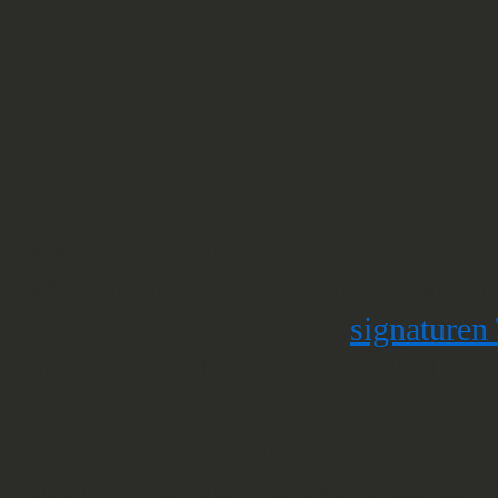
Kanske kommer julen tidigt i år, tro
källa, nämligen Apple själva, komme
alla fall om man ska tro
signaturen
just frågan: "När kommer iPad till 
Detta är naturligtvis glada nyheter
spänning på att iPad ska lanseras i 