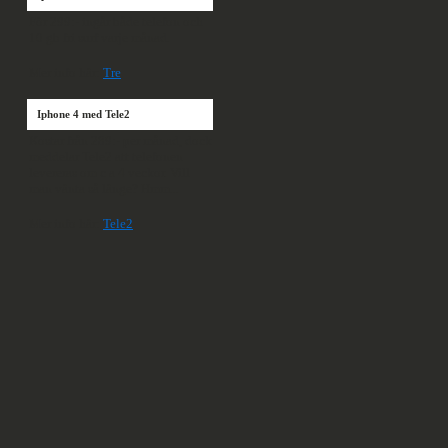
För 299:- ingår både telefon och
10 gb fri surf varje månad.
Mer info här:
Tre
Iphone 4 med Tele2
Kostar från 289:- per månad, dock
meddelar Tele2 att telefonen
levereras om c a 4 veckor. Vill
man vänta så länge? Hmm...
Mer info här:
Tele2